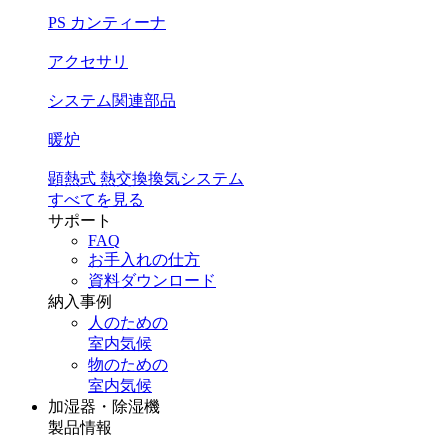
PS カンティーナ
アクセサリ
システム関連部品
暖炉
顕熱式 熱交換換気システム
すべてを見る
サポート
FAQ
お手入れの仕方
資料ダウンロード
納入事例
人のための
室内気候
物のための
室内気候
加湿器・除湿機
製品情報