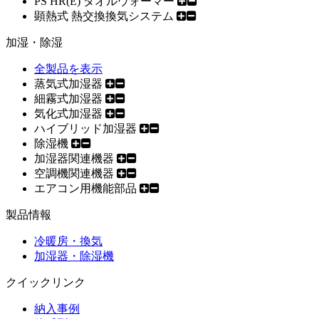
PS HR(E) タオルウォーマー
顕熱式 熱交換換気システム
加湿・除湿
全製品を表示
蒸気式加湿器
細霧式加湿器
気化式加湿器
ハイブリッド加湿器
除湿機
加湿器関連機器
空調機関連機器
エアコン用機能部品
製品情報
冷暖房・換気
加湿器・除湿機
クイックリンク
納入事例