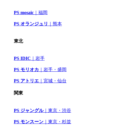
PS mosaic
｜
福岡
PS オランジュリ
｜
熊本
東北
PS IDIC
｜
岩手
PS モリオカ
｜岩手・盛岡
PS アトリエ
｜
宮城・仙台
関東
PS ジャングル
｜
東京・渋谷
PS モンスーン
｜
東京・杉並