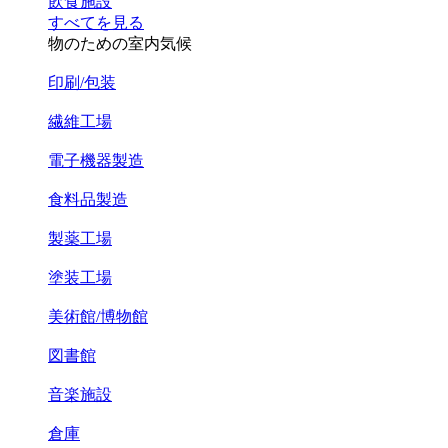
飲食施設
すべてを見る
物のための室内気候
印刷/包装
繊維工場
電子機器製造
食料品製造
製薬工場
塗装工場
美術館/博物館
図書館
音楽施設
倉庫