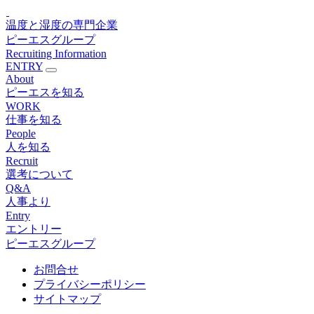
温度と湿度の専門企業
ピーエスグループ
Recruiting Information
ENTRY
About
ピーエスを知る
WORK
仕事を知る
People
人を知る
Recruit
選考について
Q&A
人事より
Entry
エントリー
ピーエスグループ
お問合せ
プライバシーポリシー
サイトマップ