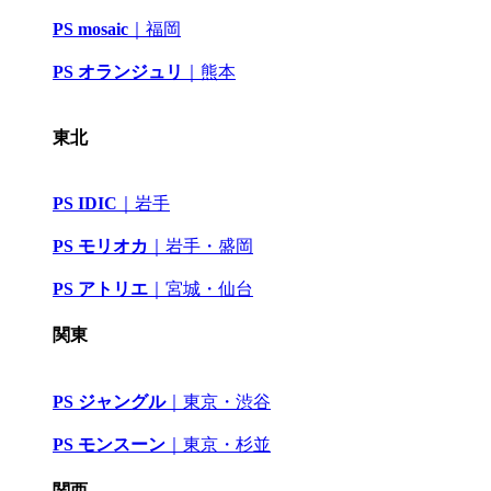
PS mosaic
｜
福岡
PS オランジュリ
｜
熊本
東北
PS IDIC
｜
岩手
PS モリオカ
｜岩手・盛岡
PS アトリエ
｜
宮城・仙台
関東
PS ジャングル
｜
東京・渋谷
PS モンスーン
｜
東京・杉並
関西