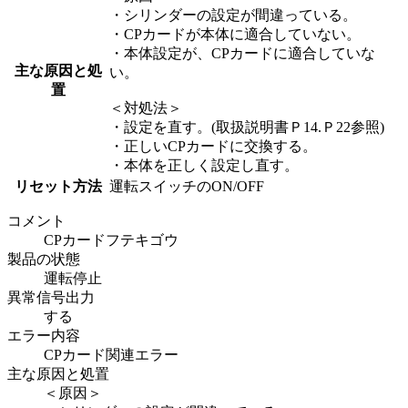
・シリンダーの設定が間違っている。
・CPカードが本体に適合していない。
・本体設定が、CPカードに適合していな
主な原因と処
い。
置
＜対処法＞
・設定を直す。(取扱説明書Ｐ14.Ｐ22参照)
・正しいCPカードに交換する。
・本体を正しく設定し直す。
リセット方法
運転スイッチのON/OFF
コメント
CPカードフテキゴウ
製品の状態
運転停止
異常信号出力
する
エラー内容
CPカード関連エラー
主な原因と処置
＜原因＞