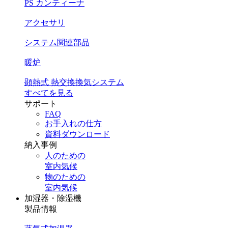
PS カンティーナ
アクセサリ
システム関連部品
暖炉
顕熱式 熱交換換気システム
すべてを見る
サポート
FAQ
お手入れの仕方
資料ダウンロード
納入事例
人のための
室内気候
物のための
室内気候
加湿器・除湿機
製品情報