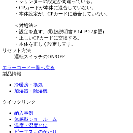
・シリンダーの設定が間違っている。
・CPカードが本体に適合していない。
・本体設定が、CPカードに適合していない。
＜対処法＞
・設定を直す。(取扱説明書Ｐ14.Ｐ22参照)
・正しいCPカードに交換する。
・本体を正しく設定し直す。
リセット方法
運転スイッチのON/OFF
エラーコード一覧へ戻る
製品情報
冷暖房・換気
加湿器・除湿機
クイックリンク
納入事例
体感型ショールーム
温度・湿度とは
ピーエスものがたり