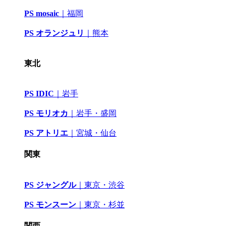
PS mosaic
｜
福岡
PS オランジュリ
｜
熊本
東北
PS IDIC
｜
岩手
PS モリオカ
｜岩手・盛岡
PS アトリエ
｜
宮城・仙台
関東
PS ジャングル
｜
東京・渋谷
PS モンスーン
｜
東京・杉並
関西