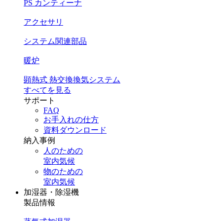
PS カンティーナ
アクセサリ
システム関連部品
暖炉
顕熱式 熱交換換気システム
すべてを見る
サポート
FAQ
お手入れの仕方
資料ダウンロード
納入事例
人のための
室内気候
物のための
室内気候
加湿器・除湿機
製品情報