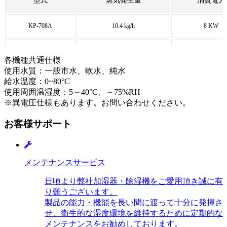
型式
蒸気発生量
消費電力
KP-708A
10.4 kg/h
8 KW
KP-710A
13.0 kg/h
10 KW
各機種共通仕様
使用水質：一般市水、軟水、純水
KP-712A
15.6 kg/h
12 KW
給水温度：0~80°C
使用周囲温湿度：5～40°C、～75%RH
※異電圧仕様もあります。お問い合わせください。
お客様サポート
メンテナンスサービス
日頃より弊社加湿器・除湿機をご愛用頂き誠に有
り難うございます。
製品の能力・機能を長い間に渡って十分に発揮さ
せ、衛生的な湿度環境を維持するために定期的な
メンテナンスをお勧めしております。