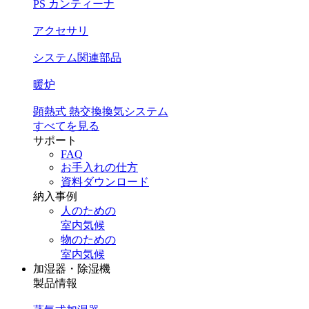
PS カンティーナ
アクセサリ
システム関連部品
暖炉
顕熱式 熱交換換気システム
すべてを見る
サポート
FAQ
お手入れの仕方
資料ダウンロード
納入事例
人のための
室内気候
物のための
室内気候
加湿器・除湿機
製品情報