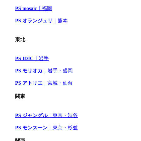
PS mosaic
｜
福岡
PS オランジュリ
｜
熊本
東北
PS IDIC
｜
岩手
PS モリオカ
｜岩手・盛岡
PS アトリエ
｜
宮城・仙台
関東
PS ジャングル
｜
東京・渋谷
PS モンスーン
｜
東京・杉並
関西