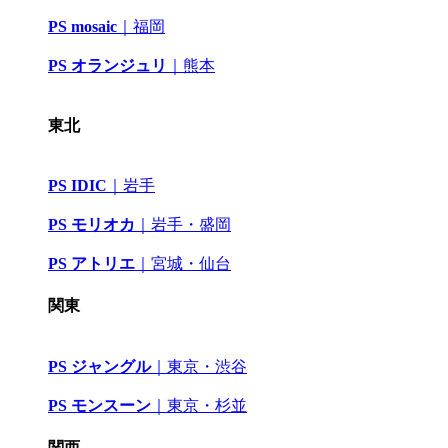
PS mosaic
｜
福岡
PS オランジュリ
｜
熊本
東北
PS IDIC
｜
岩手
PS モリオカ
｜岩手・盛岡
PS アトリエ
｜
宮城・仙台
関東
PS ジャングル
｜
東京・渋谷
PS モンスーン
｜
東京・杉並
関西