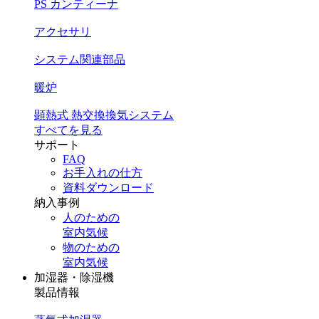
PS カンティーナ
アクセサリ
システム関連部品
暖炉
顕熱式 熱交換換気システム
すべてを見る
サポート
FAQ
お手入れの仕方
資料ダウンロード
納入事例
人のための
室内気候
物のための
室内気候
加湿器・除湿機
製品情報