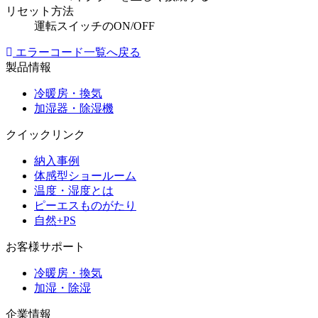
リセット方法
運転スイッチのON/OFF
エラーコード一覧へ戻る
製品情報
冷暖房・換気
加湿器・除湿機
クイックリンク
納入事例
体感型ショールーム
温度・湿度とは
ピーエスものがたり
自然+PS
お客様サポート
冷暖房・換気
加湿・除湿
企業情報