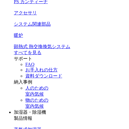
PS カンティーナ
アクセサリ
システム関連部品
暖炉
顕熱式 熱交換換気システム
すべてを見る
サポート
FAQ
お手入れの仕方
資料ダウンロード
納入事例
人のための
室内気候
物のための
室内気候
加湿器・除湿機
製品情報