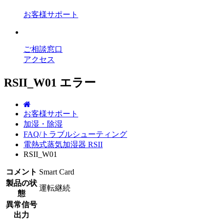
お客様サポート
ご相談窓口
アクセス
RSII_W01 エラー
お客様サポート
加湿・除湿
FAQ/トラブルシューティング
電熱式蒸気加湿器 RSII
RSII_W01
コメント
Smart Card
製品の状
運転継続
態
異常信号
出力