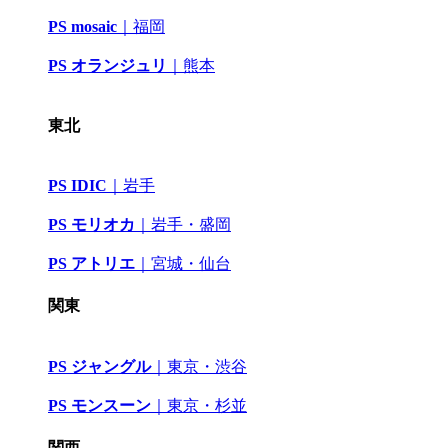
PS mosaic
｜
福岡
PS オランジュリ
｜
熊本
東北
PS IDIC
｜
岩手
PS モリオカ
｜岩手・盛岡
PS アトリエ
｜
宮城・仙台
関東
PS ジャングル
｜
東京・渋谷
PS モンスーン
｜
東京・杉並
関西