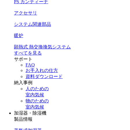
PS カンティーナ
アクセサリ
システム関連部品
暖炉
顕熱式 熱交換換気システム
すべてを見る
サポート
FAQ
お手入れの仕方
資料ダウンロード
納入事例
人のための
室内気候
物のための
室内気候
加湿器・除湿機
製品情報