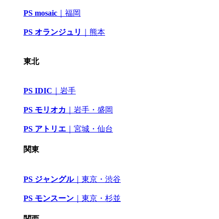
PS mosaic
｜
福岡
PS オランジュリ
｜
熊本
東北
PS IDIC
｜
岩手
PS モリオカ
｜岩手・盛岡
PS アトリエ
｜
宮城・仙台
関東
PS ジャングル
｜
東京・渋谷
PS モンスーン
｜
東京・杉並
関西