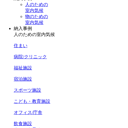
人のための
室内気候
物のための
室内気候
納入事例
人のための室内気候
住まい
病院/クリニック
福祉施設
宿泊施設
スポーツ施設
こども・教育施設
オフィス/庁舎
飲食施設