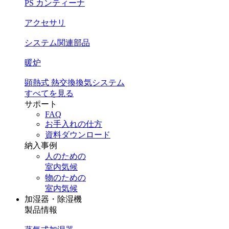
PS カンティーナ
アクセサリ
システム関連部品
暖炉
顕熱式 熱交換換気システム
すべてを見る
サポート
FAQ
お手入れの仕方
資料ダウンロード
納入事例
人のための
室内気候
物のための
室内気候
加湿器・除湿機
製品情報