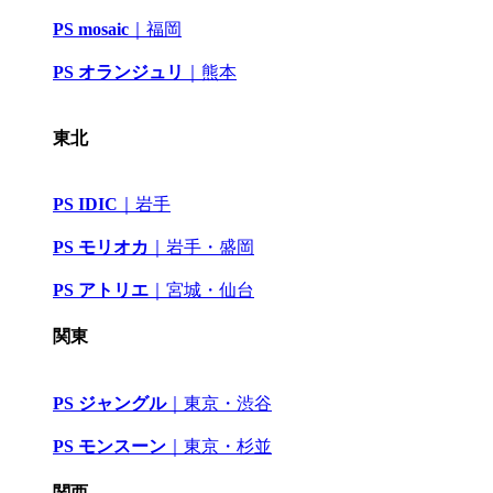
PS mosaic
｜
福岡
PS オランジュリ
｜
熊本
東北
PS IDIC
｜
岩手
PS モリオカ
｜岩手・盛岡
PS アトリエ
｜
宮城・仙台
関東
PS ジャングル
｜
東京・渋谷
PS モンスーン
｜
東京・杉並
関西