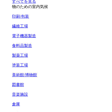
すべてを見る
物のための室内気候
印刷/包装
繊維工場
電子機器製造
食料品製造
製薬工場
塗装工場
美術館/博物館
図書館
音楽施設
倉庫