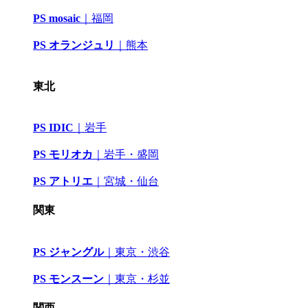
PS mosaic
｜
福岡
PS オランジュリ
｜
熊本
東北
PS IDIC
｜
岩手
PS モリオカ
｜岩手・盛岡
PS アトリエ
｜
宮城・仙台
関東
PS ジャングル
｜
東京・渋谷
PS モンスーン
｜
東京・杉並
関西