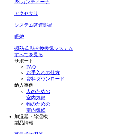
PS カンティーナ
アクセサリ
システム関連部品
暖炉
顕熱式 熱交換換気システム
すべてを見る
サポート
FAQ
お手入れの仕方
資料ダウンロード
納入事例
人のための
室内気候
物のための
室内気候
加湿器・除湿機
製品情報