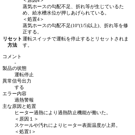
＜原因4＞
蒸気ホースの勾配不足、折れ等が生じているた
め、給水槽水位が押しあげられている。
＜処置4＞
蒸気ホースの勾配不足(10°(1/5)以上)、折れ等を修
正する。
リセット
運転スイッチで運転を停止するとリセットされま
方法
す。
コメント
-
製品の状態
運転停止
異常信号出力
する
エラー内容
過熱警報
主な原因と処置
ヒーター過熱により過熱防止機能が働いた。
＜原因１＞
スケールや汚れによりヒーター表面温度が上昇。
＜処置1＞