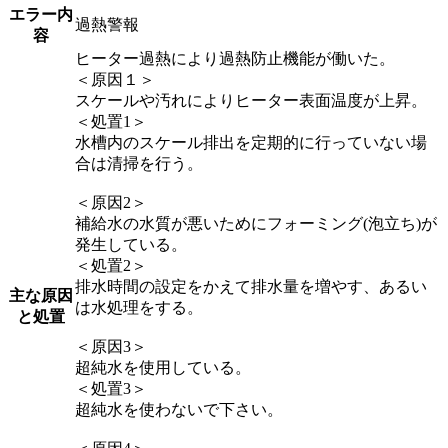
エラー内
過熱警報
容
ヒーター過熱により過熱防止機能が働いた。
＜原因１＞
スケールや汚れによりヒーター表面温度が上昇。
＜処置1＞
水槽内のスケール排出を定期的に行っていない場
合は清掃を行う。
＜原因2＞
補給水の水質が悪いためにフォーミング(泡立ち)が
発生している。
＜処置2＞
排水時間の設定をかえて排水量を増やす、あるい
主な原因
は水処理をする。
と処置
＜原因3＞
超純水を使用している。
＜処置3＞
超純水を使わないで下さい。