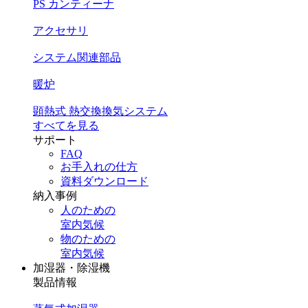
PS カンティーナ
アクセサリ
システム関連部品
暖炉
顕熱式 熱交換換気システム
すべてを見る
サポート
FAQ
お手入れの仕方
資料ダウンロード
納入事例
人のための
室内気候
物のための
室内気候
加湿器・除湿機
製品情報