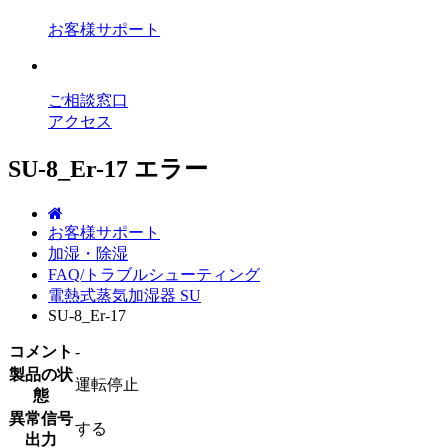
お客様サポート
ご相談窓口
アクセス
SU-8_Er-17 エラー
お客様サポート
加湿・除湿
FAQ/トラブルシューティング
電熱式蒸気加湿器 SU
SU-8_Er-17
コメント
-
製品の状
運転停止
態
異常信号
する
出力