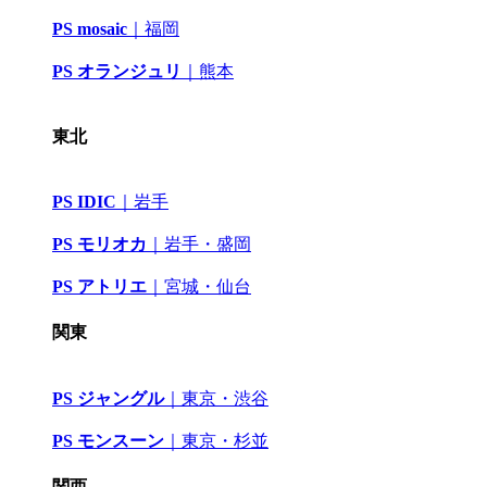
PS mosaic
｜
福岡
PS オランジュリ
｜
熊本
東北
PS IDIC
｜
岩手
PS モリオカ
｜岩手・盛岡
PS アトリエ
｜
宮城・仙台
関東
PS ジャングル
｜
東京・渋谷
PS モンスーン
｜
東京・杉並
関西