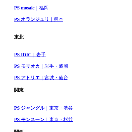
PS mosaic
｜
福岡
PS オランジュリ
｜
熊本
東北
PS IDIC
｜
岩手
PS モリオカ
｜岩手・盛岡
PS アトリエ
｜
宮城・仙台
関東
PS ジャングル
｜
東京・渋谷
PS モンスーン
｜
東京・杉並
関西