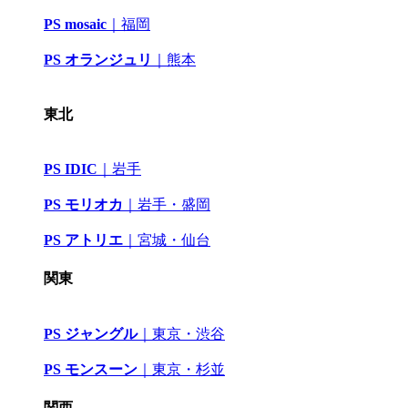
PS mosaic
｜
福岡
PS オランジュリ
｜
熊本
東北
PS IDIC
｜
岩手
PS モリオカ
｜岩手・盛岡
PS アトリエ
｜
宮城・仙台
関東
PS ジャングル
｜
東京・渋谷
PS モンスーン
｜
東京・杉並
関西